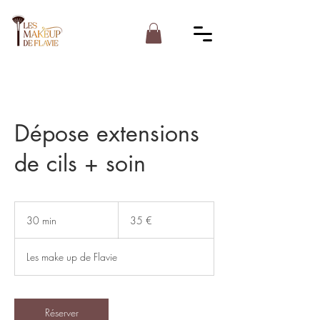
Dépose extensions
de cils + soin
35
euros
30 min
3
35 €
0
m
Les make up de Flavie
i
n
Réserver