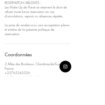
RESERVATION ABUSIVES :
Les Make Up de Flavie se réservent le droit de
refuser toute future réservation en cas
d'annulations, reports ou absences répétés.
La prise de rendez-vous vaut acceptation pleine
et entière de la présente politique de
réservation.
Coordonnées
3 Allée des Bouleaux, Chambray-lès-Tours,
France
+33765243526
info@lesmakeupdeflavie.fr