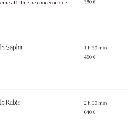
380 €
 Heure affichée ne concerne que
euros
le Saphir
1 h 30 min
460
460 €
euros
le Rubis
2 h 30 min
640
640 €
euros