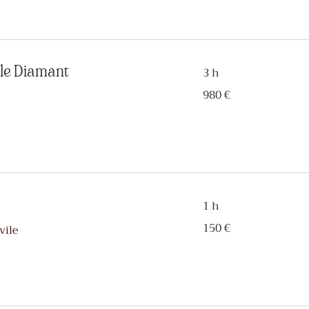
ule Diamant
3 h
980
980 €
euros
1 h
150
150 €
vile
euros