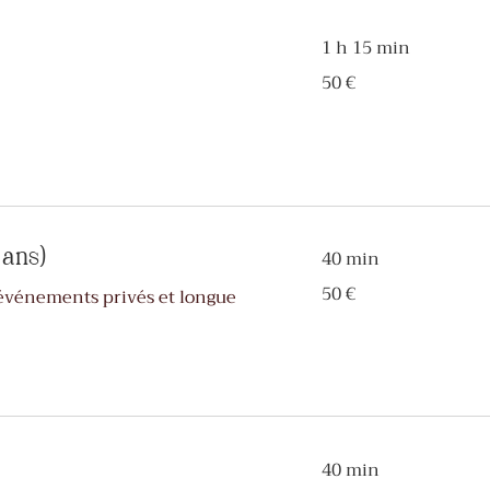
1 h 15 min
50
50 €
euros
 ans)
40 min
50
50 €
événements privés et longue
euros
40 min