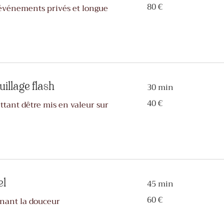
80
80 €
événements privés et longue
euros
illage flash
30 min
40
40 €
tant dêtre mis en valeur sur
euros
el
45 min
60
60 €
rnant la douceur
euros