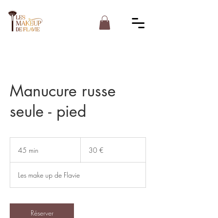
Manucure russe
seule - pied
30
euros
45 min
4
30 €
5
m
Les make up de Flavie
i
n
Réserver